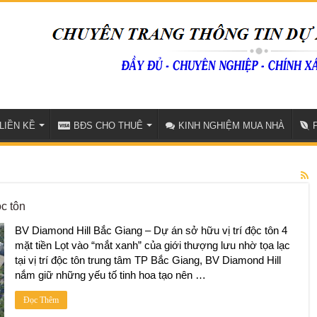
LIỀN KỀ
BĐS CHO THUÊ
KINH NGHIỆM MUA NHÀ
c tôn
BV Diamond Hill Bắc Giang – Dự án sở hữu vị trí độc tôn 4
mặt tiền Lọt vào “mắt xanh” của giới thượng lưu nhờ tọa lạc
tại vị trí độc tôn trung tâm TP Bắc Giang, BV Diamond Hill
nắm giữ những yếu tố tinh hoa tạo nên …
Đọc Thêm