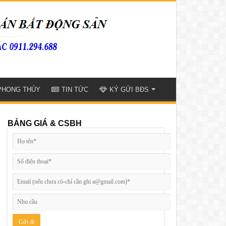
PHONG THỦY
TIN TỨC
KÝ GỬI BĐS
BẢNG GIÁ & CSBH