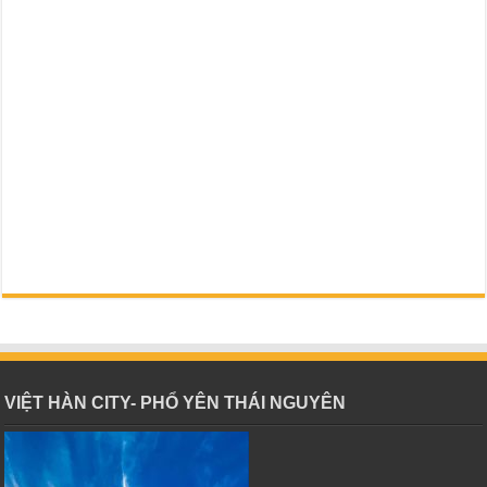
VIỆT HÀN CITY- PHỔ YÊN THÁI NGUYÊN