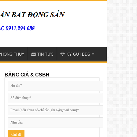
PHONG THỦY
TIN TỨC
KÝ GỬI BĐS
BẢNG GIÁ & CSBH