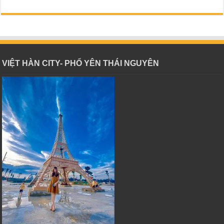
VIỆT HÀN CITY- PHỔ YÊN THÁI NGUYÊN