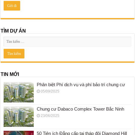
TÌM DỰ ÁN
TIN MỚI
Phân biệt Phí dịch vụ và phí bảo trì chung cư
05/09/2025
Chung cư Dabaco Complex Tower Bắc Ninh
23/06/2025
50 Tiện ích Đẳng cấp tại tháp đôi Diamond Hill