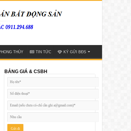
PHONG THỦY
TIN TỨC
KÝ GỬI BĐS
BẢNG GIÁ & CSBH