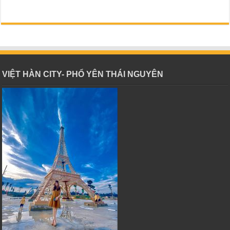
VIỆT HÀN CITY- PHỔ YÊN THÁI NGUYÊN