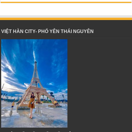
VIỆT HÀN CITY- PHỔ YÊN THÁI NGUYÊN