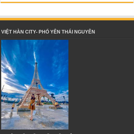
VIỆT HÀN CITY- PHỔ YÊN THÁI NGUYÊN