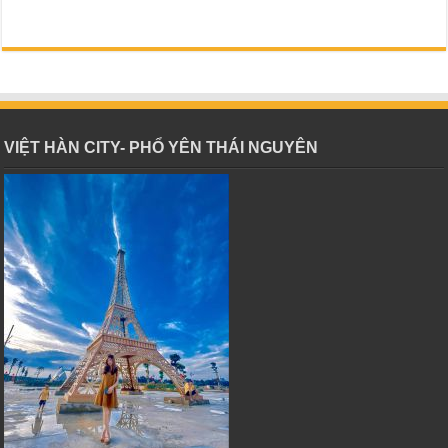
VIỆT HÀN CITY- PHỔ YÊN THÁI NGUYÊN