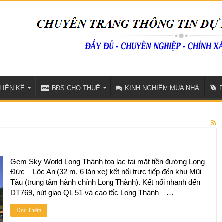
LIỀN KỀ
BĐS CHO THUÊ
KINH NGHIỆM MUA NHÀ
Gem Sky World Long Thành tọa lạc tại mặt tiền đường Long
Đức – Lộc An (32 m, 6 làn xe) kết nối trực tiếp đến khu Mũi
Tàu (trung tâm hành chính Long Thành). Kết nối nhanh đến
DT769, nút giao QL 51 và cao tốc Long Thành – …
Đọc Thêm