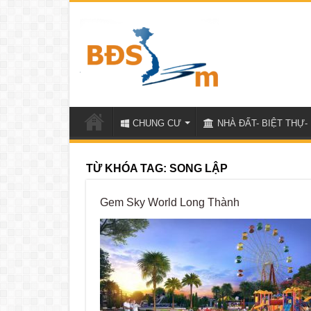
CHUNG CƯ
NHÀ ĐẤT- BIỆT THỰ- 
TỪ KHÓA TAG:
SONG LẬP
Gem Sky World Long Thành