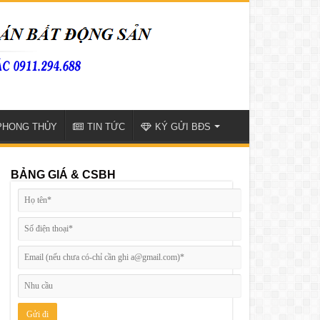
PHONG THỦY
TIN TỨC
KÝ GỬI BĐS
BẢNG GIÁ & CSBH