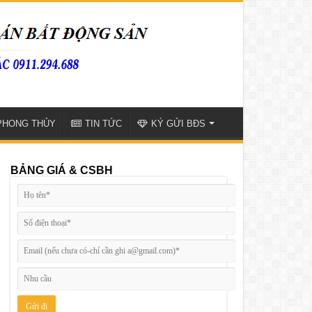
PHONG THỦY
TIN TỨC
KÝ GỬI BĐS
BẢNG GIÁ & CSBH