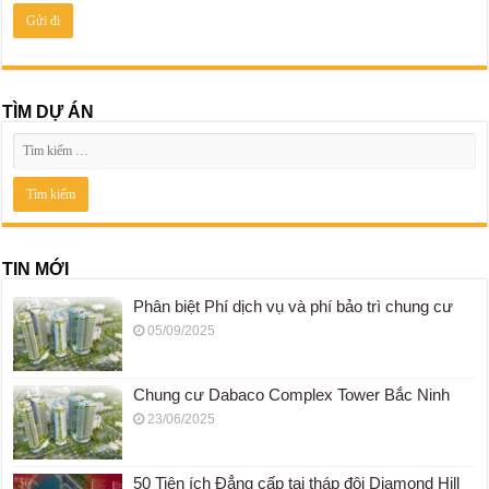
TÌM DỰ ÁN
TIN MỚI
Phân biệt Phí dịch vụ và phí bảo trì chung cư
05/09/2025
Chung cư Dabaco Complex Tower Bắc Ninh
23/06/2025
50 Tiện ích Đẳng cấp tại tháp đôi Diamond Hill