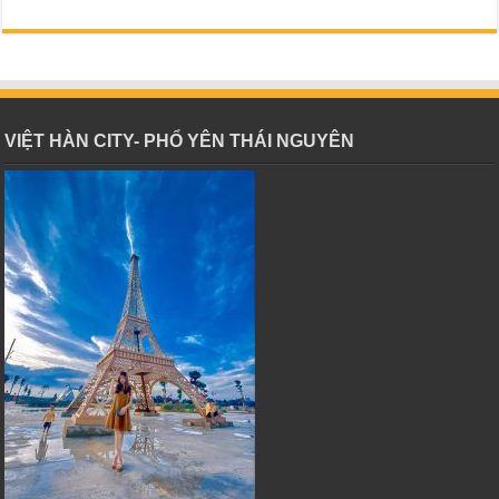
VIỆT HÀN CITY- PHỔ YÊN THÁI NGUYÊN