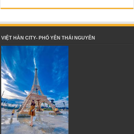
VIỆT HÀN CITY- PHỔ YÊN THÁI NGUYÊN