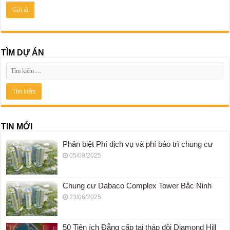
TÌM DỰ ÁN
TIN MỚI
Phân biệt Phí dịch vụ và phí bảo trì chung cư
05/09/2025
Chung cư Dabaco Complex Tower Bắc Ninh
23/06/2025
50 Tiện ích Đẳng cấp tại tháp đôi Diamond Hill