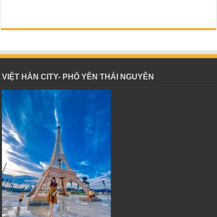
VIỆT HÀN CITY- PHỔ YÊN THÁI NGUYÊN