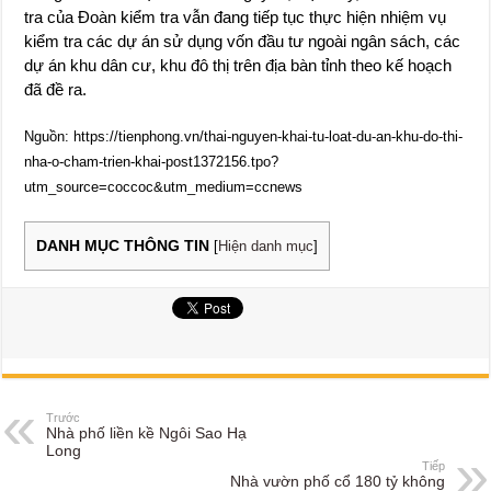
tra của Đoàn kiểm tra vẫn đang tiếp tục thực hiện nhiệm vụ
kiểm tra các dự án sử dụng vốn đầu tư ngoài ngân sách, các
dự án khu dân cư, khu đô thị trên địa bàn tỉnh theo kế hoạch
đã đề ra.
Nguồn: https://tienphong.vn/thai-nguyen-khai-tu-loat-du-an-khu-do-thi-
nha-o-cham-trien-khai-post1372156.tpo?
utm_source=coccoc&utm_medium=ccnews
DANH MỤC THÔNG TIN
[
Hiện danh mục
]
Trước
Nhà phố liền kề Ngôi Sao Hạ
Long
Tiếp
Nhà vườn phố cổ 180 tỷ không