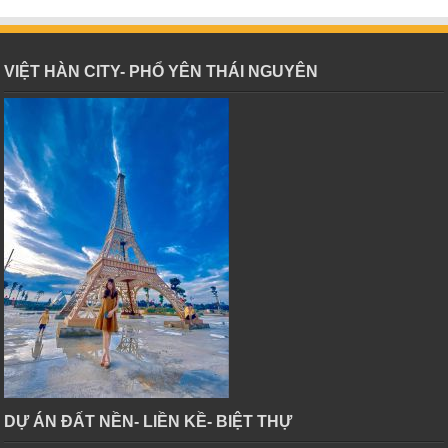
VIỆT HÀN CITY- PHỔ YÊN THÁI NGUYÊN
DỰ ÁN ĐẤT NỀN- LIỀN KỀ- BIỆT THỰ