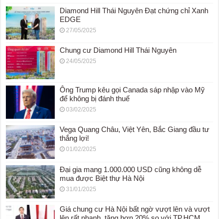
Diamond Hill Thái Nguyên Đạt chứng chỉ Xanh
EDGE
27/05/2025
Chung cư Diamond Hill Thái Nguyên
24/05/2025
Ông Trump kêu gọi Canada sáp nhập vào Mỹ
để không bị đánh thuế
03/02/2025
Vega Quang Châu, Việt Yên, Bắc Giang đầu tư
thắng lợi!
01/02/2025
Đại gia mang 1.000.000 USD cũng không dễ
mua được Biệt thự Hà Nội
31/01/2025
Giá chung cư Hà Nội bất ngờ vượt lên và vượt
lên rất nhanh, tăng hơn 20% so với TP.HCM