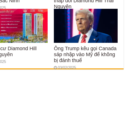
Bắc Ninh
tháp đôi Diamond Hill Thái
Nguyên
2025
28/05/2025
cư Diamond Hill
Ông Trump kêu gọi Canada
guyên
sáp nhập vào Mỹ để không
bị đánh thuế
2025
03/02/2025