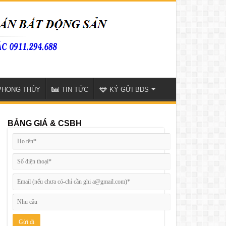
PHONG THỦY
TIN TỨC
KÝ GỬI BĐS
BẢNG GIÁ & CSBH