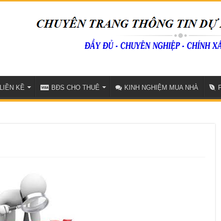
LIỀN KỀ
BĐS CHO THUÊ
KINH NGHIỆM MUA NHÀ