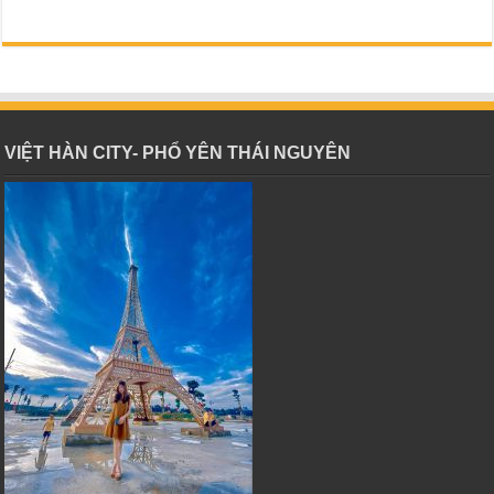
VIỆT HÀN CITY- PHỔ YÊN THÁI NGUYÊN