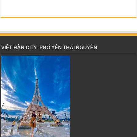
VIỆT HÀN CITY- PHỔ YÊN THÁI NGUYÊN