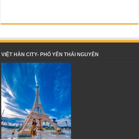
VIỆT HÀN CITY- PHỔ YÊN THÁI NGUYÊN