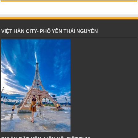
VIỆT HÀN CITY- PHỔ YÊN THÁI NGUYÊN