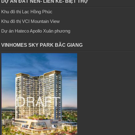
DỰ ÁN ĐẤT NỀN- LIỀN KỀ- BIỆT THỰ
Khu đô thị Lạc Hồng Phúc
Khu đô thị VCI Mountain View
Dự án Hateco Apollo Xuân phương
VINHOMES SKY PARK BĂC GIANG