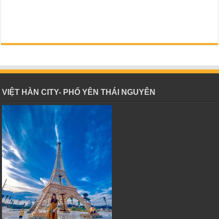
VIỆT HÀN CITY- PHỔ YÊN THÁI NGUYÊN