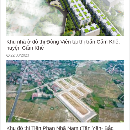
Khu nhà ở đô thị Đông Viên tại thị trấn Cẩm Khê,
huyện Cẩm Khê
22/03/2023
Khu đô thị Tiến Phan Nhã Nam (Tân Yên- Bắc