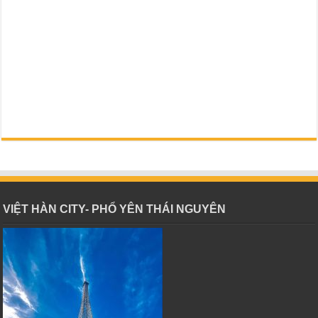
VIỆT HÀN CITY- PHỔ YÊN THÁI NGUYÊN