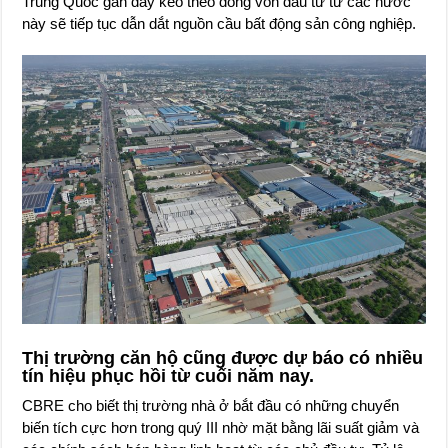
Trung Quốc gần đây kéo theo dòng vốn đầu tư từ các nước
này sẽ tiếp tục dẫn dắt nguồn cầu bất động sản công nghiệp.
Thị trường căn hộ cũng được dự báo có nhiều
tín hiệu phục hồi từ cuối năm nay.
CBRE cho biết thị trường nhà ở bắt đầu có những chuyển
biến tích cực hơn trong quý III nhờ mặt bằng lãi suất giảm và