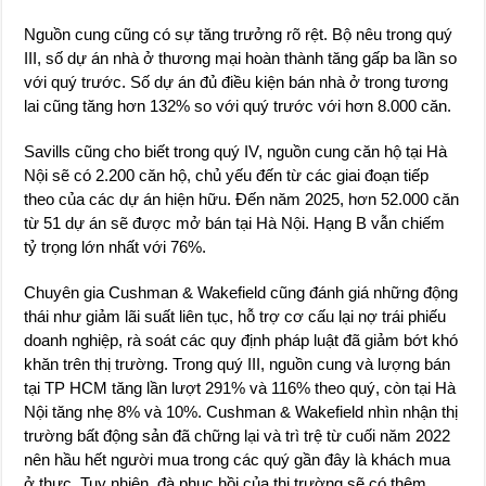
Nguồn cung cũng có sự tăng trưởng rõ rệt. Bộ nêu trong quý
III, số dự án nhà ở thương mại hoàn thành tăng gấp ba lần so
với quý trước. Số dự án đủ điều kiện bán nhà ở trong tương
lai cũng tăng hơn 132% so với quý trước với hơn 8.000 căn.
Savills cũng cho biết trong quý IV, nguồn cung căn hộ tại Hà
Nội sẽ có 2.200 căn hộ, chủ yếu đến từ các giai đoạn tiếp
theo của các dự án hiện hữu. Đến năm 2025, hơn 52.000 căn
từ 51 dự án sẽ được mở bán tại Hà Nội. Hạng B vẫn chiếm
tỷ trọng lớn nhất với 76%.
Chuyên gia Cushman & Wakefield cũng đánh giá những động
thái như giảm lãi suất liên tục, hỗ trợ cơ cấu lại nợ trái phiếu
doanh nghiệp, rà soát các quy định pháp luật đã giảm bớt khó
khăn trên thị trường. Trong quý III, nguồn cung và lượng bán
tại TP HCM tăng lần lượt 291% và 116% theo quý, còn tại Hà
Nội tăng nhẹ 8% và 10%. Cushman & Wakefield nhìn nhận thị
trường bất động sản đã chững lại và trì trệ từ cuối năm 2022
nên hầu hết người mua trong các quý gần đây là khách mua
ở thực. Tuy nhiên, đà phục hồi của thị trường sẽ có thêm