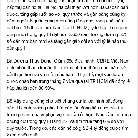
các chính sách bán hàng linh hoạt từ các chủ đầu tư. Tỷ lệ
hấp thụ căn hộ tại Hà Nội đã cải thiện với hơn 3.600 căn bán
được, tăng gấp rưỡi so với quý trước và gần bằng cùng kỳ
năm ngoái. Nguồn cung mới cũng tăng nhẹ trong cuối năm,
đạt hơn 4.500 căn mở bán. Tại TP HCM, tỷ lệ hấp thụ nguồn
cung mới trong quý III đạt hơn 2.600 căn, tương đương 55%
số căn mở bán mới và tăng gần gấp đôi so với tỷ lệ hấp thụ
của quý II.
Bà Dương Thùy Dung, Giám đốc điều hành, CBRE Việt Nam
nhìn nhận thanh khoản thị trường những tháng cuối năm sẽ
cải thiện hơn so với nửa đầu năm. Thực tế, một vài dự án
được chào bán trong tháng 7 vừa qua tại TP HCM đã có tỷ lệ
hấp thụ lên đến 80-90%.
Bộ Xây dựng cũng cho biết chung cư là loại hình bất động
sản ít bị ảnh hưởng nhất bởi các tác động tiêu cực của thị
trường năm qua vì phục vụ nhu cầu ở thực. Nhu cầu tìm mua
chung cư trong quý III tăng 1% và tìm thuê tăng 6% so với
quý trước. Trong đó, các căn hộ có giá 2-4 tỷ đồng được tìm
kiếm nhiều nhất.