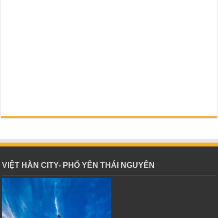
VIỆT HÀN CITY- PHỔ YÊN THÁI NGUYÊN