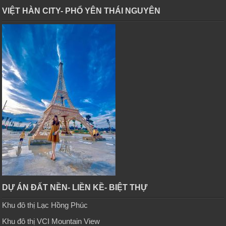
VIỆT HÀN CITY- PHỔ YÊN THÁI NGUYÊN
DỰ ÁN ĐẤT NỀN- LIỀN KỀ- BIỆT THỰ
Khu đô thị Lạc Hồng Phúc
Khu đô thị VCI Mountain View