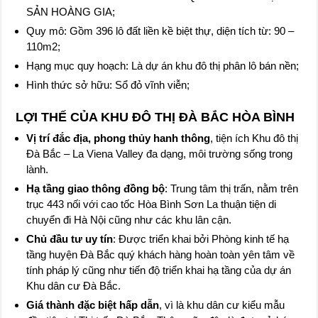
SẢN HOÀNG GIA;
Quy mô: Gồm 396 lô đất liền kề biệt thự, diện tích từ: 90 –
110m2;
Hạng mục quy hoạch: Là dự án khu đô thị phân lô bán nền;
Hình thức sở hữu: Sổ đỏ vĩnh viễn;
LỢI THẾ CỦA KHU ĐÔ THỊ ĐÀ BẮC HÒA BÌNH
Vị trí đắc địa, phong thủy hanh thông
, tiện ích Khu đô thị
Đà Bắc – La Viena Valley đa dạng, môi trường sống trong
lành.
Hạ tầng giao thông đồng bộ
: Trung tâm thị trấn, nằm trên
trục 443 nối với cao tốc Hòa Bình Sơn La thuận tiện di
chuyển đi Hà Nội cũng như các khu lân cận.
Chủ đầu tư uy tín
: Được triển khai bởi Phòng kinh tế hạ
tầng huyện Đà Bắc quý khách hàng hoàn toàn yên tâm về
tính pháp lý cũng như tiến độ triển khai hạ tầng của dự án
Khu dân cư Đà Bắc.
Giá thành đặc biệt hấp dẫn
, vì là khu dân cư kiểu mẫu