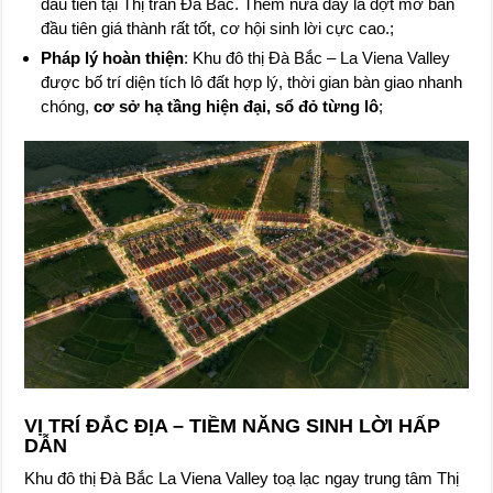
đầu tiên tại Thị trấn Đà Bắc. Thêm nữa đây là đợt mở bán
đầu tiên giá thành rất tốt, cơ hội sinh lời cực cao.;
Pháp lý hoàn thiện
: Khu đô thị Đà Bắc – La Viena Valley
được bố trí diện tích lô đất hợp lý, thời gian bàn giao nhanh
chóng,
cơ sở hạ tầng hiện đại, sổ đỏ từng lô
;
VỊ TRÍ ĐẮC ĐỊA – TIỀM NĂNG SINH LỜI HẤP
DẪN
Khu đô thị Đà Bắc La Viena Valley toạ lạc ngay trung tâm Thị