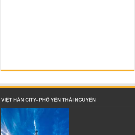
VIỆT HÀN CITY- PHỔ YÊN THÁI NGUYÊN