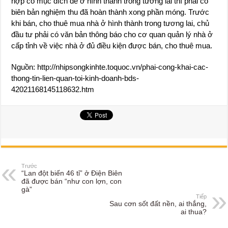
hợp có mục đích để ở hình thành trong tương lai thì phải có
biên bản nghiệm thu đã hoàn thành xong phần móng. Trước
khi bán, cho thuê mua nhà ở hình thành trong tương lai, chủ
đầu tư phải có văn bản thông báo cho cơ quan quản lý nhà ở
cấp tỉnh về việc nhà ở đủ điều kiện được bán, cho thuê mua.
Nguồn: http://nhipsongkinhte.toquoc.vn/phai-cong-khai-cac-
thong-tin-lien-quan-toi-kinh-doanh-bds-
42021168145118632.htm
Trước
“Lan đột biến 46 tỉ” ở Điện Biên
đã được bán “như con lợn, con
gà”
Tiếp
Sau cơn sốt đất nền, ai thắng,
ai thua?