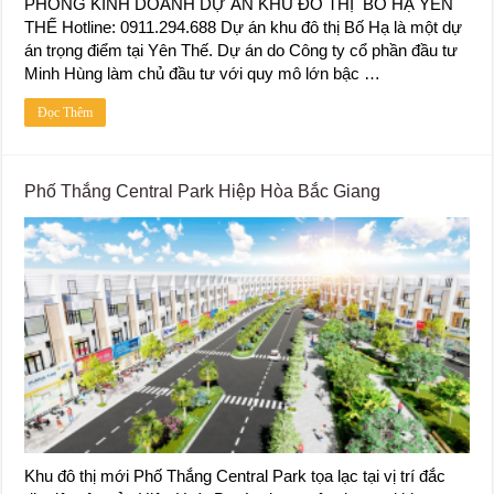
PHÒNG KINH DOANH DỰ ÁN KHU ĐÔ THỊ BỐ HẠ YÊN
THẾ Hotline: 0911.294.688 Dự án khu đô thị Bố Hạ là một dự
án trọng điểm tại Yên Thế. Dự án do Công ty cổ phần đầu tư
Minh Hùng làm chủ đầu tư với quy mô lớn bậc …
Đọc Thêm
Phố Thắng Central Park Hiệp Hòa Bắc Giang
Khu đô thị mới Phố Thắng Central Park tọa lạc tại vị trí đắc