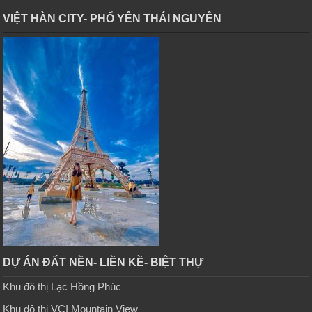
VIỆT HÀN CITY- PHỔ YÊN THÁI NGUYÊN
DỰ ÁN ĐẤT NỀN- LIỀN KỀ- BIỆT THỰ
Khu đô thị Lạc Hồng Phúc
Khu đô thị VCI Mountain View