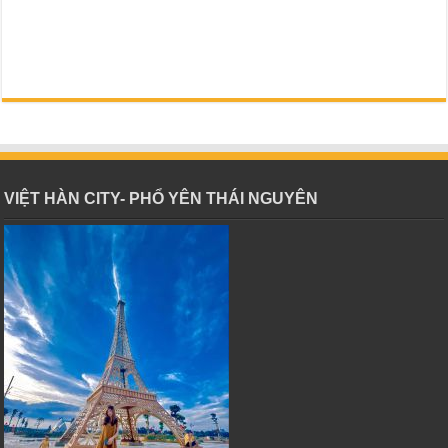
VIỆT HÀN CITY- PHỔ YÊN THÁI NGUYÊN