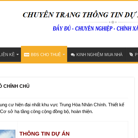
LIỀN KỀ
BĐS CHO THUÊ
KINH NGHIỆM MUA NHÀ
P
Ỏ CHÍNH CHỦ
ung cư hiện đại nhất khu vực Trung Hòa Nhân Chính. Thiết kế
i. Cơ sở hạ tầng công cộng đồng bộ, hoàn thiện.
THÔNG TIN DỰ ÁN