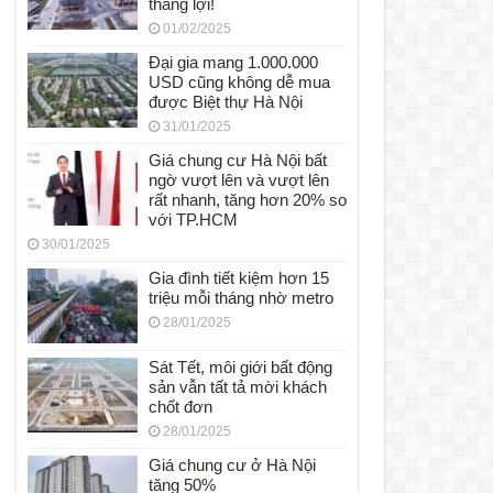
thắng lợi!
01/02/2025
Đại gia mang 1.000.000
USD cũng không dễ mua
được Biệt thự Hà Nội
31/01/2025
Giá chung cư Hà Nội bất
ngờ vượt lên và vượt lên
rất nhanh, tăng hơn 20% so
với TP.HCM
30/01/2025
Gia đình tiết kiệm hơn 15
triệu mỗi tháng nhờ metro
28/01/2025
Sát Tết, môi giới bất động
sản vẫn tất tả mời khách
chốt đơn
28/01/2025
Giá chung cư ở Hà Nội
tăng 50%