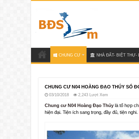
CHUNG CƯ
NHÀ ĐẤT- BIỆT THỰ- 
CHUNG CƯ N04 HOÀNG ĐẠO THÚY SỔ Đ
03/10/2018
2,243 Lượt Xem
Chung cư N04 Hoàng Đạo Thúy
là tổ hợp ch
hiện đại. Tiện ích sang trọng, đầy đủ, tiện ngh