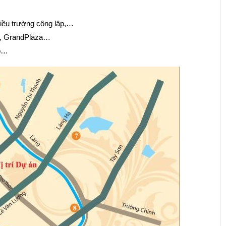
ều trường công lập,…
gC, GrandPlaza…
ao…