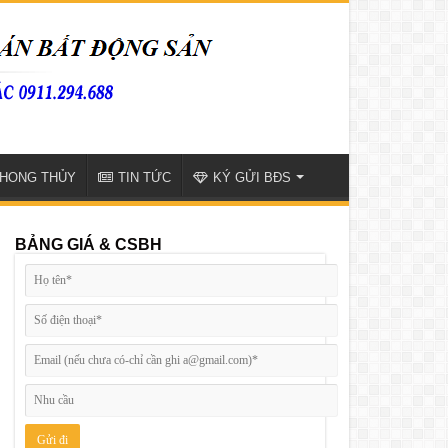
HONG THỦY
TIN TỨC
KÝ GỬI BĐS
BẢNG GIÁ & CSBH