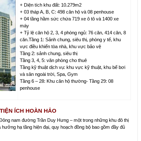
+ Diện tích khu đất: 10.279m2
+ 03 tháp A, B, C: 498 căn hộ và 08 penhouse
+ 04 tầng hầm sức chứa 719 xe ô tô và 1400 xe
máy
+ Tỷ lệ căn hộ 2, 3, 4 phòng ngủ: 76 căn, 414 căn, 8
căn.Tầng 1: Sảnh chung, siêu thị, phòng y tế, khu
vực điều khiển tòa nhà, khu vực bảo vệ
Tầng 2: sảnh chung, siêu thị
Tầng 3, 4, 5: văn phòng cho thuê
Tầng kỹ thuật dịch vụ: khu vực kỹ thuật, khu bể bơi
và sân ngoài trời, Spa, Gym
Tầng 6 – 28: Khu căn hộ thường- Tầng 29: 08
penhouse
 TIỆN ÍCH HOÀN HẢO
 Đông nam đường Trần Duy Hưng – một trong những khu đô thị
hưởng hạ tầng hiện đại, quy hoạch đồng bộ bao gồm đầy đủ