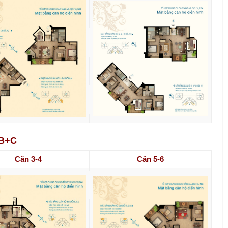
 B+C
Căn 3-4
Căn 5-6