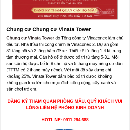
Chung cư Chung cư Vinata Tower
Chung cư Vinata Tower
do Tổng công ty Vinaconex làm chủ
đầu tư. Nhà thầu thi công chính là Vinaconex 2. Dự án gồm
31 tầng nổi và 3 tầng hầm để xe. Thiết kế từ tầng 1-4 là trung
tâm thương mại. Căn hộ để ở được bố trí từ tầng 5-31. Mỗi
sàn căn hộ được bố trí 8 căn hộ và 5 thang máy riêng cư dân
(TTTM có 2 thang máy riêng). Với mật độ xây dựng chỉ
khoảng 25%, Vinata Tower đảm bảo bố trí được khoảng
không gian khá lớn cho mục đích công cộng, cây xanh và
sân chơi trẻ em.
ĐĂNG KÝ THAM QUAN PHÒNG MẪU, QUÝ KHÁCH VUI
LÒNG LIÊN HỆ PHÒNG KINH DOANH
HOTLINE: 0911.294.688