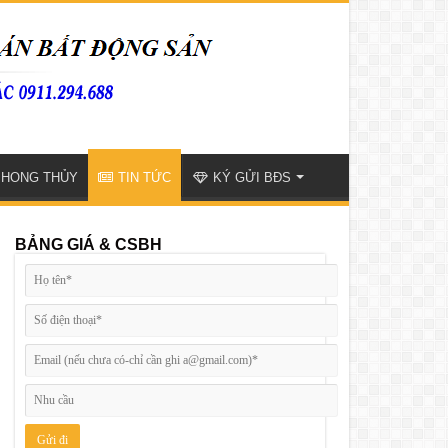
PHONG THỦY
TIN TỨC
KÝ GỬI BĐS
BẢNG GIÁ & CSBH