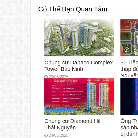
Có Thể Bạn Quan Tâm
Chung cư Dabaco Complex
50 Tiện
Tower Bắc Ninh
tháp đô
Nguyê
23/06/2025
28/05/
Chung cư Diamond Hill
Ông Tr
Thái Nguyên
sáp nh
bị đán
24/05/2025