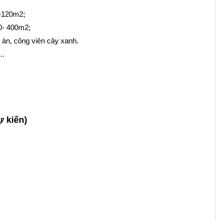
5-120m2;
60- 400m2;
 án, công viên cây xanh.
g…
 kiến)