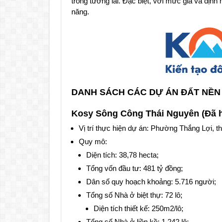
trong tương lai. Đặc biệt, với mức giá và đ
năng.
DANH SÁCH CÁC DỰ ÁN ĐẤT NỀN
Kosy Sông Công Thái Nguyên (Đã 
Vị trí thực hiện dự án: Phường Thắng Lợi, 
Quy mô:
Diện tích: 38,78 hecta;
Tổng vốn đầu tư: 481 tỷ đồng;
Dân số quy hoạch khoảng: 5.716 người;
Tổng số Nhà ở biệt thự: 72 lô;
Diện tích thiết kế: 250m2/lô;
Tổng số Nhà ở liền kề: 1.242 lô;