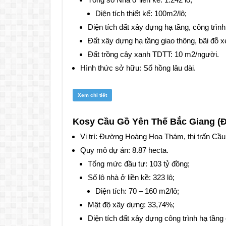
Diện tích thiết kế: 100m2/lô;
Diện tích đất xây dựng hạ tầng, công trìn
Đất xây dựng hạ tầng giao thông, bãi đỗ 
Đất trồng cây xanh TDTT: 10 m2/người.
Hình thức sở hữu: Sổ hồng lâu dài.
Xem chi tiết
Kosy Cầu Gồ Yên Thế Bắc Giang (Đ
Vị trí: Đường Hoàng Hoa Thám, thị trấn Cầu
Quy mô dự án: 8.87 hecta.
Tổng mức đầu tư: 103 tỷ đồng;
Số lô nhà ở liền kề: 323 lô;
Diện tích: 70 – 160 m2/lô;
Mật độ xây dựng: 33,74%;
Diện tích đất xây dựng công trình hạ tầng