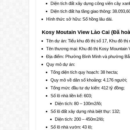
Diện tích đất xây dựng công viên cây xan
Diện tích đất hạ tầng giao thông: 38.093,6
Hình thức sở hữu: Sổ hồng lâu dài.
Kosy Moutain View Lào Cai (Đã hoà
Tên dự án: Tiểu khu đô thị số 17, Khu đô th
Tên thương mại: Khu đô thị Kosy Mountain 
Địa điểm: Phường Bình Minh và phường Bắc 
Quy mô dự án:
Tổng diện tích quy hoạch: 38 hecta;
Quy mô về dân số khoảng: 4.176 người;
Tổng mức đầu tư dự kiến: 412 tỷ đồng;
Số lô nhà liền kế: 603;
Diện tích: 80 – 100m2/lô;
Số lô đất xây dựng nhà biệt thự: 132;
Diện tích: 200 – 450m2/lô;
Số lô nhà vườn: 43 lô;