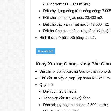
Diện tích: 500 – 650m2/lô.;
Đất xây dựng công trình công cộng: 7.00
Đất cho tiện ích giáo dục: 20.400 m2;
Đất cho cây xanh mặt nước: 47.600 m2;
Đất hạ tầng giao thông + hạ tầng kỹ thuật
Hình thức sở hữu: Sổ hồng lâu dài.
Xem chi tiết
Kosy Xương Giang- Kosy Bắc Giang 
Địa chỉ: phường Xương Giang- thành phố Bắ
Chủ đầu tư xây dựng: Tập đoàn KOSY Grou
Quy mô:
Diện tích: 23.3 hecta;
Tổng vốn đầu tư: 295 tỷ đồng;
Dân số quy hoạch khoảng: 3.500 người;