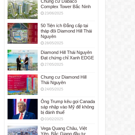
Chung cư Dabaco
Complex Tower Bắc Ninh
23/06/2025
50 Tiện ích Đẳng cấp tại
tháp đôi Diamond Hill Thái
Nguyên
28/05/2025
Diamond Hill Thái Nguyên
Đạt chứng chỉ Xanh EDGE
27/05/2025
Chung cư Diamond Hill
Thái Nguyên
24/05/2025
Ông Trump kêu gọi Canada
sáp nhập vào Mỹ để không
bị đánh thuế
03/02/2025
Vega Quang Châu, Việt
Yên, Bắc Giang đầu tư