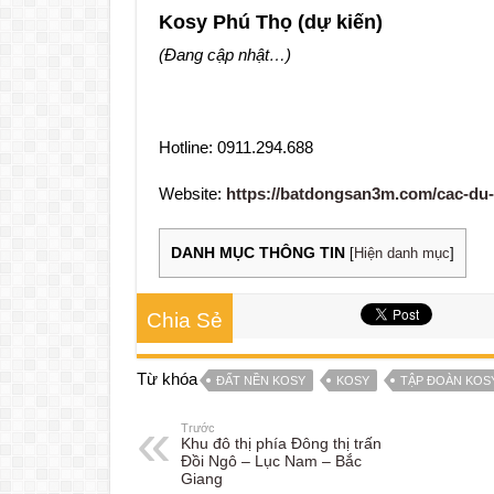
Kosy Phú Thọ (dự kiến)
(Đang cập nhật…)
Hotline: 0911.294.688
Website:
https://batdongsan3m.com/cac-du-
DANH MỤC THÔNG TIN
[
Hiện danh mục
]
Chia Sẻ
Từ khóa
ĐẤT NỀN KOSY
KOSY
TẬP ĐOÀN KOS
Trước
Khu đô thị phía Đông thị trấn
Đồi Ngô – Lục Nam – Bắc
Giang