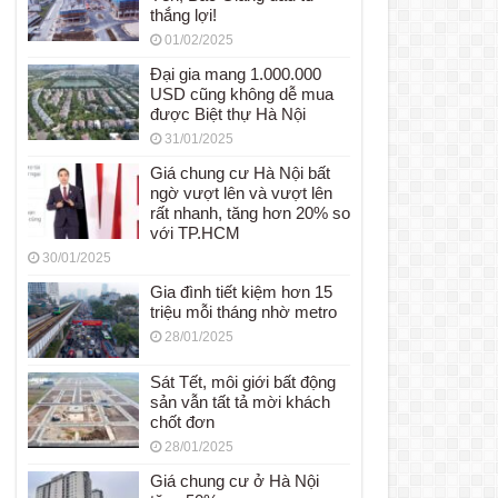
thắng lợi!
01/02/2025
Đại gia mang 1.000.000
USD cũng không dễ mua
được Biệt thự Hà Nội
31/01/2025
Giá chung cư Hà Nội bất
ngờ vượt lên và vượt lên
rất nhanh, tăng hơn 20% so
với TP.HCM
30/01/2025
Gia đình tiết kiệm hơn 15
triệu mỗi tháng nhờ metro
28/01/2025
Sát Tết, môi giới bất động
sản vẫn tất tả mời khách
chốt đơn
28/01/2025
Giá chung cư ở Hà Nội