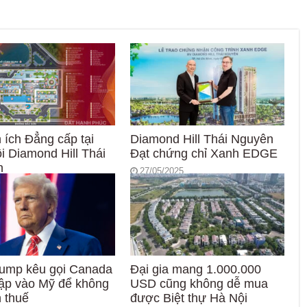
 ích Đẳng cấp tại
Diamond Hill Thái Nguyên
i Diamond Hill Thái
Đạt chứng chỉ Xanh EDGE
n
27/05/2025
2025
ump kêu gọi Canada
Đại gia mang 1.000.000
ập vào Mỹ để không
USD cũng không dễ mua
h thuế
được Biệt thự Hà Nội