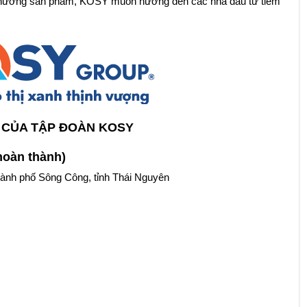
ịnh hướng sản phẩm, KOSY muốn hướng đến các nhà đầu tư tiềm
 CỦA TẬP ĐOÀN KOSY
hoàn thành)
thành phố Sông Công, tỉnh Thái Nguyên