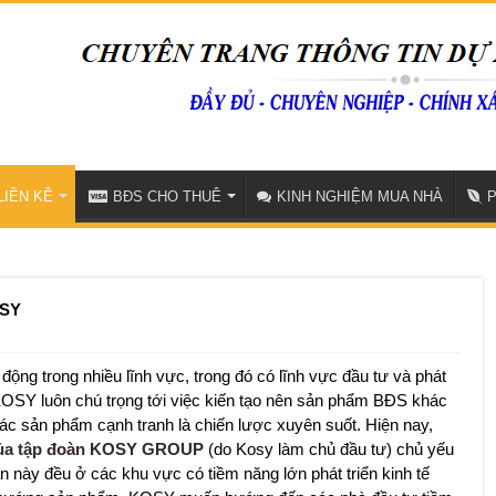
LIỀN KỀ
BĐS CHO THUÊ
KINH NGHIỆM MUA NHÀ
OSY
g trong nhiều lĩnh vực, trong đó có lĩnh vực đầu tư và phát
 KOSY luôn chú trọng tới việc kiến tạo nên sản phẩm BĐS khác
các sản phẩm cạnh tranh là chiến lược xuyên suốt. Hiện nay,
 của tập đoàn KOSY GROUP
(do Kosy làm chủ đầu tư) chủ yếu
n này đều ở các khu vực có tiềm năng lớn phát triển kinh tế