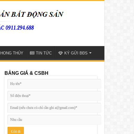
PHONG THỦY
TIN TỨC
KÝ GỬI BĐS
BẢNG GIÁ & CSBH