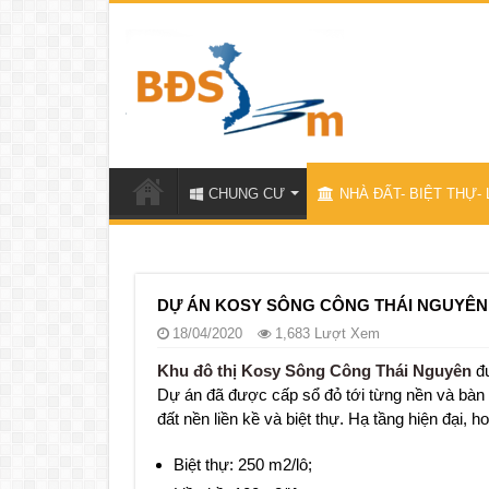
CHUNG CƯ
NHÀ ĐẤT- BIỆT THỰ- 
DỰ ÁN KOSY SÔNG CÔNG THÁI NGUYÊN
18/04/2020
1,683 Lượt Xem
Khu đô thị Kosy Sông Công Thái Nguyên
đư
Dự án đã được cấp sổ đỏ tới từng nền và bàn
đất nền liền kề và biệt thự. Hạ tầng hiện đại, ho
Biệt thự: 250 m2/lô;