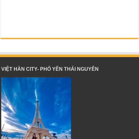
VIỆT HÀN CITY- PHỔ YÊN THÁI NGUYÊN