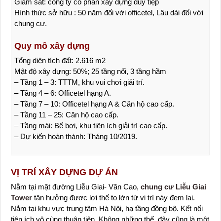
Giám sát: công ty cổ phần xây dựng duy tiệp
Hình thức sở hữu : 50 năm đối với officetel, Lâu dài đối với
chung cư.
Quy mô xây dựng
Tổng diện tích đất: 2.616 m2
Mật độ xây dựng: 50%; 25 tầng nổi, 3 tầng hầm
– Tầng 1 – 3: TTTM, khu vui chơi giải trí.
– Tầng 4 – 6: Officetel hạng A.
– Tầng 7 – 10: Officetel hạng A & Căn hộ cao cấp.
– Tầng 11 – 25: Căn hộ cao cấp.
– Tầng mái: Bể bơi, khu tiện ích giải trí cao cấp.
– Dự kiến hoàn thành: Tháng 10/2019.
VỊ TRÍ XÂY DỰNG DỰ ÁN
Nằm tại mặt đường Liễu Giai- Văn Cao,
chung cư Liễu Giai
Tower
tận hưởng được lợi thế to lớn từ vị trí này đem lại.
Nằm tại khu vực trung tâm Hà Nội, hạ tầng đồng bộ. Kết nối
tiện ích vô cùng thuận tiện. Không những thế, đây cũng là một