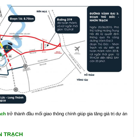
ạch
trở thành đầu mối giao thông chính giúp gia tăng giá trị dự án
N TRẠCH