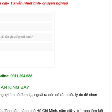
n cậy- Tư vấn nhiệt tình- chuyên nghiệp
tline: 0911.294.688
ÁN KING BAY
 lợi ích nó đem lại, ngoài ra còn có rất nhiều lý do để chọn
a đông bắc thành phố Hồ Chí Minh, nắm giữ vị trí trọng tâm kết