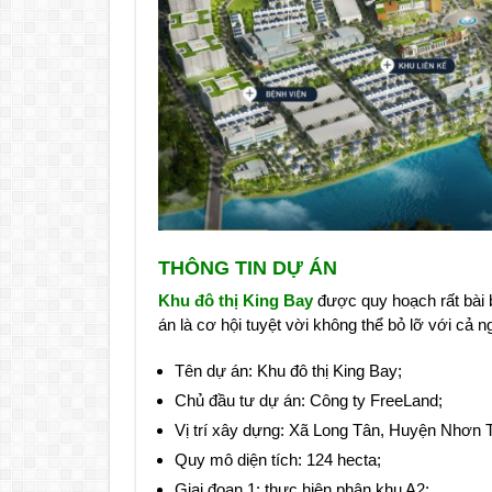
THÔNG TIN DỰ ÁN
Khu đô thị King Bay
được quy hoạch rất bài 
án là cơ hội tuyệt vời không thể bỏ lỡ với cả 
Tên dự án: Khu đô thị King Bay;
Chủ đầu tư dự án: Công ty FreeLand;
Vị trí xây dựng: Xã Long Tân, Huyện Nhơn T
Quy mô diện tích: 124 hecta;
Giai đoạn 1: thực hiện phân khu A2;