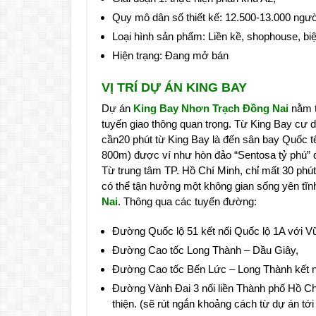
Quy mô dân số thiết kế: 12.500-13.000 ngườ
Loại hình sản phẩm: Liền kề, shophouse, biệ
Hiện trạng: Đang mở bán
VỊ TRÍ DỰ ÁN KING BAY
Dự án
King Bay Nhơn Trạch Đồng Nai
nằm t
tuyến giao thông quan trọng. Từ
King Bay
cư dâ
cần20 phút từ King Bay là đến sân bay Quốc 
800m) được ví như hòn đảo “Sentosa tỷ phú” 
Từ trung tâm TP. Hồ Chí Minh, chỉ mất 30 ph
có thể tận hưởng một không gian sống yên tĩnh,
Nai
. Thông qua các tuyến đường:
Đường Quốc lộ 51 kết nối Quốc lộ 1A với V
Đường Cao tốc Long Thành – Dầu Giây,
Đường Cao tốc Bến Lức – Long Thành kết nố
Đường Vành Đai 3 nối liền Thành phố Hồ C
thiện. (sẽ rút ngắn khoảng cách từ dự án tới