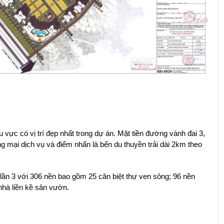
 vực có vị trí đẹp nhất trong dự án. Mặt tiền đường vành đai 3,
 mại dịch vụ và điểm nhấn là bến du thuyền trải dài 2km theo
lần 3 với 306 nền bao gồm 25 căn biệt thự ven sông; 96 nền
hà liền kề sân vườn.