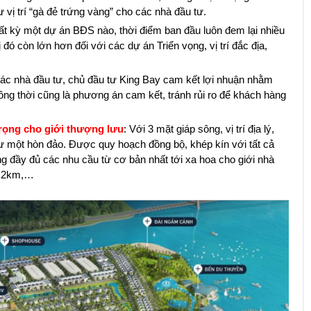
vị trí “gà đẻ trứng vàng” cho các nhà đầu tư.
bất kỳ một dự án BĐS nào, thời điểm ban đầu luôn đem lại nhiều
ị đó còn lớn hơn đối với các dự án Triển vọng, vị trí đắc địa,
 các nhà đầu tư, chủ đầu tư King Bay cam kết lợi nhuận nhằm
g thời cũng là phương án cam kết, tránh rủi ro để khách hàng
 trọng cho giới thượng lưu
: Với 3 mặt giáp sông, vị trí địa lý,
hư một hòn đảo. Được quy hoạch đồng bộ, khép kín với tất cả
ng đầy đủ các nhu cầu từ cơ bản nhất tới xa hoa cho giới nhà
ới 2km,…