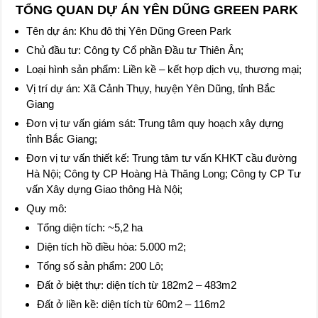
TỔNG QUAN DỰ ÁN YÊN DŨNG GREEN PARK
Tên dự án: Khu đô thị Yên Dũng Green Park
Chủ đầu tư: Công ty Cổ phần Đầu tư Thiên Ân;
Loại hình sản phẩm: Liền kề – kết hợp dịch vụ, thương mại;
Vị trí dự án: Xã Cảnh Thụy, huyện Yên Dũng, tỉnh Bắc
Giang
Đơn vị tư vấn giám sát: Trung tâm quy hoạch xây dựng
tỉnh Bắc Giang;
Đơn vị tư vấn thiết kế: Trung tâm tư vấn KHKT cầu đường
Hà Nội; Công ty CP Hoàng Hà Thăng Long; Công ty CP Tư
vấn Xây dựng Giao thông Hà Nội;
Quy mô:
Tổng diện tích: ~5,2 ha
Diện tích hồ điều hòa: 5.000 m2;
Tổng số sản phẩm: 200 Lô;
Đất ở biệt thự: diện tích từ 182m2 – 483m2
Đất ở liền kề: diện tích từ 60m2 – 116m2