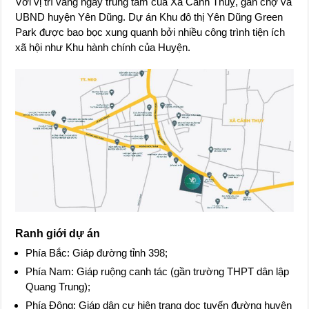
Với vị trí vàng ngay trung tâm của Xã Cảnh Thuỵ, gần chợ và
UBND huyện Yên Dũng. Dự án Khu đô thị Yên Dũng Green
Park được bao bọc xung quanh bởi nhiều công trình tiện ích
xã hội như Khu hành chính của Huyện.
Ranh giới dự án
Phía Bắc: Giáp đường tỉnh 398;
Phía Nam: Giáp ruộng canh tác (gần trường THPT dân lập
Quang Trung);
Phía Đông: Giáp dân cư hiện trạng dọc tuyến đường huyện