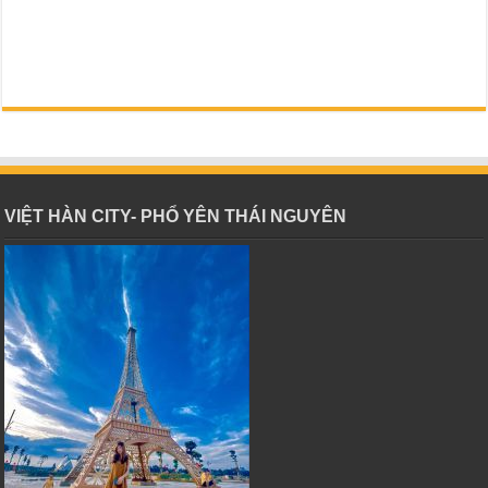
VIỆT HÀN CITY- PHỔ YÊN THÁI NGUYÊN