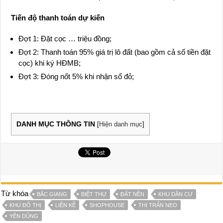
Tiến độ thanh toán dự kiến
Đợt 1: Đặt cọc … triệu đồng;
Đợt 2: Thanh toán 95% giá trị lô đất (bao gồm cả số tiền đặt
cọc) khi ký HĐMB;
Đợt 3: Đóng nốt 5% khi nhận sổ đỏ;
DANH MỤC THÔNG TIN
[
Hiện danh mục
]
Từ khóa
BẮC GIANG
BIỆT THỰ
ĐẤT NỀN
KHU DÂN CƯ
KHU ĐÔ THỊ
LIỀN KỀ
SHOPHOUSE
THỊ TRẤN NEO
YÊN DŨNG