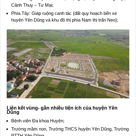
Cảnh Thuỵ – Tư Mại;
Phía Tây: Giáp ruộng canh tác (đất quy hoạch bến xe
huyện Yên Dũng và khu đô thị phía Nam thị trấn Neo);
Liên kết vùng- gần nhiều tiện ích của huyện Yên
Dũng
Bệnh viện Đa khoa Huyện;
Trường mầm non, Trường THCS huyện Yên Dũng, Trường
PTTH Yên Dũng.