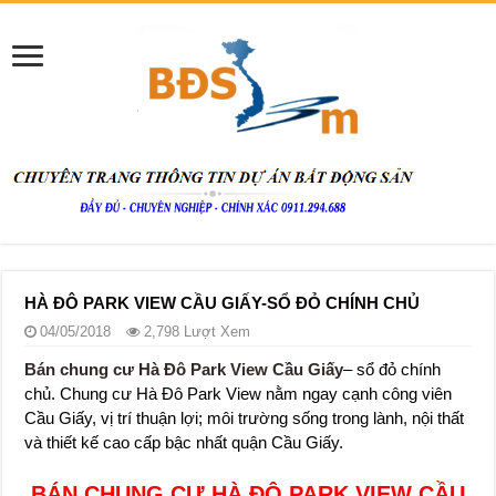
HÀ ĐÔ PARK VIEW CẦU GIẤY-SỔ ĐỎ CHÍNH CHỦ
04/05/2018
2,798 Lượt Xem
Bán chung cư Hà Đô Park View Cầu Giấy
– sổ đỏ chính
chủ. Chung cư Hà Đô Park View nằm ngay cạnh công viên
Cầu Giấy, vị trí thuận lợi; môi trường sống trong lành, nội thất
và thiết kế cao cấp bậc nhất quận Cầu Giấy.
BÁN CHUNG CƯ HÀ ĐÔ PARK VIEW CẦU