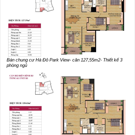
Bán chung cư Hà Đô Park View- căn 127,55m2- Thiết kế 3
phòng ngủ