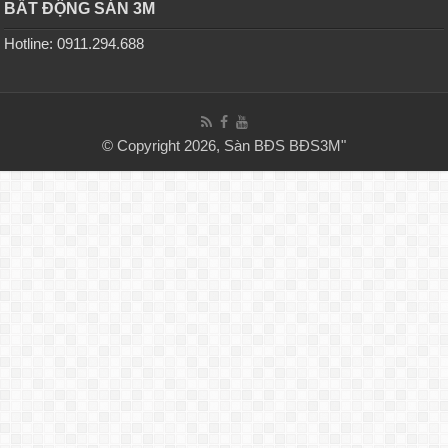
BẤT ĐỘNG SẢN 3M
Hotline: 0911.294.688
© Copyright 2026, Sàn BĐS
BĐS3M
"