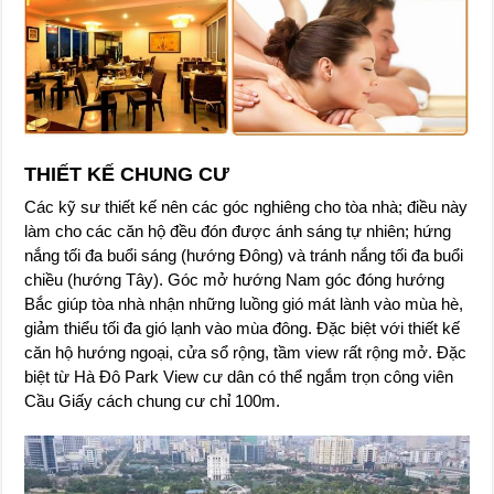
THIẾT KẾ CHUNG CƯ
Các kỹ sư thiết kế nên các góc nghiêng cho tòa nhà; điều này
làm cho các căn hộ đều đón được ánh sáng tự nhiên; hứng
nắng tối đa buổi sáng (hướng Đông) và tránh nắng tối đa buổi
chiều (hướng Tây). Góc mở hướng Nam góc đóng hướng
Bắc giúp tòa nhà nhận những luồng gió mát lành vào mùa hè,
giảm thiểu tối đa gió lạnh vào mùa đông. Đặc biệt với thiết kế
căn hộ hướng ngoại, cửa sổ rộng, tầm view rất rộng mở. Đặc
biệt từ Hà Đô Park View cư dân có thể ngắm trọn công viên
Cầu Giấy cách chung cư chỉ 100m.